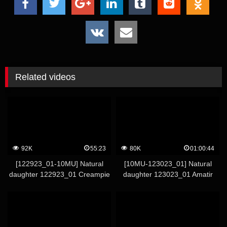
Related videos
92K
55:23
80K
01:00:44
[122923_01-10MU] Natural
[10MU-123023_01] Natural
daughter 122923_01 Creampie
daughter 123023_01 Amatir
sex dengan kecantikan langsing
tanpa riasan – Gadis masokis
yang kuambil
yang malu memperlihatkan
payudara dan riasannya