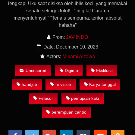
lengkap! ! Iku saat disiksa oleh iblis kecil yang memakai
sepatu setinggi lutut! ! “Ini gila! Caramu
menyentuhnya!!” “Terlalu sempurna, teritori absolut
hahaha”
From:
JAV INDO
Date: December 10, 2023
Actors:
Minami Aizawa
Uncesored
Digimo
Eksklusif
handjob
hi-vision
Karya tunggal
Pelacur
pemujaan kaki
perempuan cantik