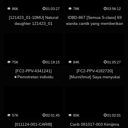
86K
01:03:27
78K
03:56:12
[121423_01-10MU] Natural
IDBD-867 [Semua S-class] 69
daughter 121423_01
wanita cantik yang memberikan
Tingkatkan kepekaan Anda
blow job sambil menyeringai! ! –
dengan mainan dewasa!
Kizaki Jessica
Stoking robek dan creampie
75K
01:19:15
84K
01:05:27
[FC2-PPV-4341241]
[FC2-PPV-4182720]
★Pemotretan individu
[Murni/Imut] Saya menyukai
paman/file belakang★Gonzo
perasaan pria, dan saya
NG yang sangat lucu
creampie + ejakulasi di mulut
mengenakan model erotis
untuk kakak perempuan yang
(24)★Menyerah pada ayam
lembut dan murni.
besar paman yang tidak setia
dan jatuh ke dalam
57K
02:01:45
85K
01:02:01
wanita⇒Creampie
[011124-001-CARIB]
Carib 081017-003 Kimijima