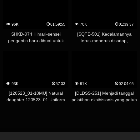
langsingnya. ~Gadis-gadis yang
disekrup dengan bom ditekan
tepat di bawah payudara mereka
dan dijadikan budak seks oleh
96K
01:59:55
70K
01:39:37
guru wanita mesum~ – Marina
Yuzuki
SHKD-974 Himari-sensei
[SQTE-501] Kedalamannya
pengantin baru dibuat untuk
terus-menerus disadap,
memainkan mainan seks anak
mengarah ke klimaks yang tak
yang paling bermasalah di
terbatas. Mito Waku
sekolah. Minami Hatsukawa
93K
57:33
91K
02:04:05
[120523_01-10MU] Natural
[DLDSS-251] Menjadi tanggal
daughter 120523_01 Uniform
pelatihan eksibisionis yang patuh
era ~ Loli imut Celana dalam
– Kebangkitan budak M yang
bernoda pantat persik ~
bejat ● Rion Hiiragi