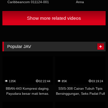
Caribbeancom 011124-001
Anna
Antologi Kimono 3
Show more related videos
Popular JAV
135K
02:22:44
85K
03:19:24
BBAN-443 Kompresi daging.
SSIS-308 Cairan Tubuh Tipis
Payudara besar mati lemas.
Bersinggungan, Seks Padat Full
Seorang lesbian bertubuh besar
Uncut 5 Productions Ayaka
yang meremukkan tubuh
Kawakita – Hebei Ayaka