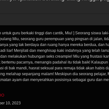
 untuk guru berkaki tinggi dan cantik, Miu! ] Seorang siswa laki-
lang Miu, seorang guru perempuan yang pingsan di jalan, tid
olanya yang tak berdaya dan ruang hanya mereka berdua, dan ha
di liar! Menjilati dan menghisap kaki indahnya yang telah lam
 dan melakukan hubungan seks creampie! Miu yang frustasi ka
 bertemu pacarnya, menangis padahal itu tidak baik! Kalaupun
asi di bak mandi, hasrat seksual para remaja tidak akan habis d
ing melahap sepanjang malam! Meskipun dia seorang pelajar, 
kmatan ayam dan menyerahkan posisinya sebagai guru dan me
DO
er 10, 2023