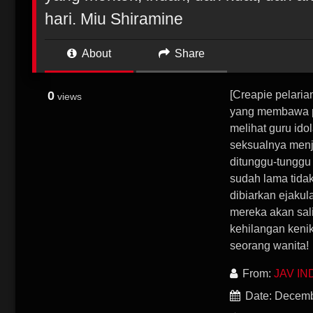
hari. Miu Shiramine
About
Share
0
[Creapie pelarian
views
yang membawa pu
melihat guru id
seksualnya menja
ditunggu-tunggu
sudah lama tidak
dibiarkan ejakul
mereka akan sal
kehilangan keni
seorang wanita!
From:
JAV IN
Date: Decemb