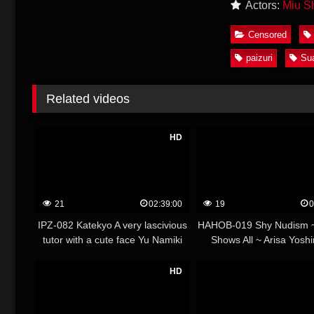
Actors:
Miu S
Censored
paizuri
Sua
Related videos
HD
21
02:39:00
19
0
IPZ-082 Katekyo A very lascivious
HAHOB-019 Shy Nudism 
tutor with a cute face Yu Namiki
Shows All ~ Arisa Yosh
HD