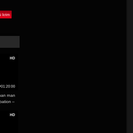
i krim
HD
01:20:00
man man
bation –
HD