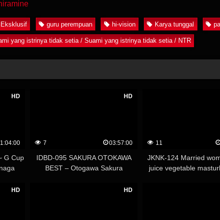
hiramine
Eksklusif
guru perempuan
hi-vision
Karya tunggal
pa
mi yang istrinya tidak setia / Suami yang istrinya tidak setia / NTR
HD
HD
1:04:00
7
03:57:00
11
~ G Cup
IDBD-095 SAKURA OTOKAWA
JKNK-124 Married wo
inaga
BEST – Otogawa Sakura
juice vegetable mastur
Mirei Kyouno
HD
HD