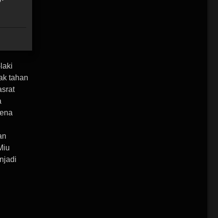
laki
ak tahan
srat
a
rena
an
Miu
njadi