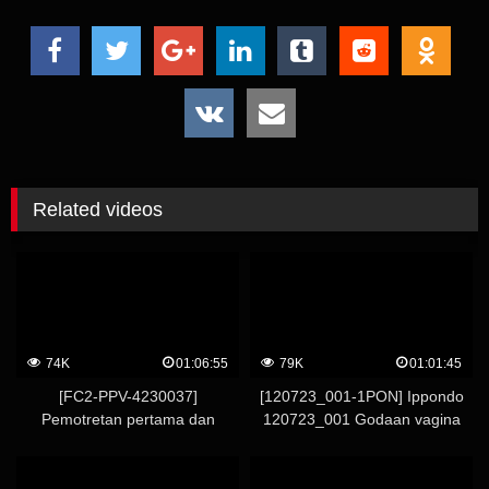
Related videos
74K
01:06:55
79K
01:01:45
[FC2-PPV-4230037]
[120723_001-1PON] Ippondo
Pemotretan pertama dan
120723_001 Godaan vagina
pertunjukan wajah! ! Seorang
~Dengan teman ibu yang aktif~
wanita berwajah bayi dalam
usia berbahaya dibawa ke kincir