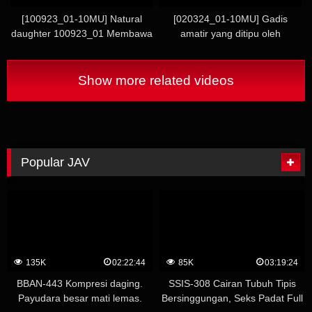
Creampie Mentah Asli
tangan Ran〇NN+. Jika kalah,
[100923_01-10MU] Natural
[020324_01-10MU] Gadis
Anda akan menerima anggota
daughter 100923_01 Membawa
amatir yang ditipu oleh
bukkake (menangis).
wanita kantor ramping yang
pacarnya, muncul di AV dan
menenangkan selama istirahat
mendapat creampi
makan siangnya dan segera
Show more related videos
berhubungan seks dengannya!
Popular JAV
135K
02:22:44
85K
03:19:24
BBAN-443 Kompresi daging.
SSIS-308 Cairan Tubuh Tipis
Payudara besar mati lemas.
Bersinggungan, Seks Padat Full