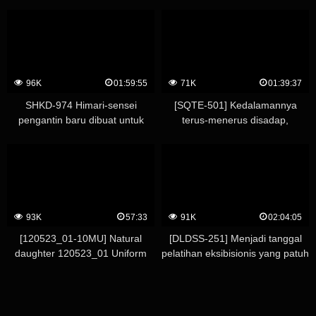
Seorang lesbian bertubuh besar
Uncut 5 Productions Ayaka
yang meremukkan tubuh
Kawakita – Hebei Ayaka
langsingnya. ~Gadis-gadis yang
disekrup dengan bom ditekan
tepat di bawah payudara mereka
dan dijadikan budak seks oleh
96K
01:59:55
71K
01:39:37
guru wanita mesum~ – Marina
Yuzuki
SHKD-974 Himari-sensei
[SQTE-501] Kedalamannya
pengantin baru dibuat untuk
terus-menerus disadap,
memainkan mainan seks anak
mengarah ke klimaks yang tak
yang paling bermasalah di
terbatas. Mito Waku
sekolah. Minami Hatsukawa
93K
57:33
91K
02:04:05
[120523_01-10MU] Natural
[DLDSS-251] Menjadi tanggal
daughter 120523_01 Uniform
pelatihan eksibisionis yang patuh
era ~ Loli imut Celana dalam
– Kebangkitan budak M yang
bernoda pantat persik ~
bejat ● Rion Hiiragi