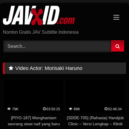
Skip
to
content
Nonton Gratis JAV Subtitle Indonesia
Video Actor:
Morisaki Haruno
79K
03:50:25
89K
02:46:34
[PIYO-187] Menghantam
[SDDE-705] (Rahasia) Handjob
seorang siswi naif yang baru
Clinic – Versi Lengkap – Klinik