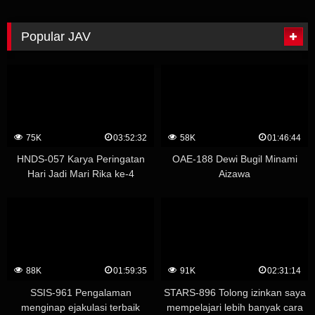
Popular JAV
75K
03:52:32
58K
01:46:44
HNDS-057 Karya Peringatan
OAE-188 Dewi Bugil Minami
Hari Jadi Mari Rika ke-4
Aizawa
Whispering Temptation
Creampie Academy – Yuu
Kawakami (Shizuku Morino)
88K
01:59:35
91K
02:31:14
SSIS-961 Pengalaman
STARS-896 Tolong izinkan saya
menginap ejakulasi terbaik
mempelajari lebih banyak cara