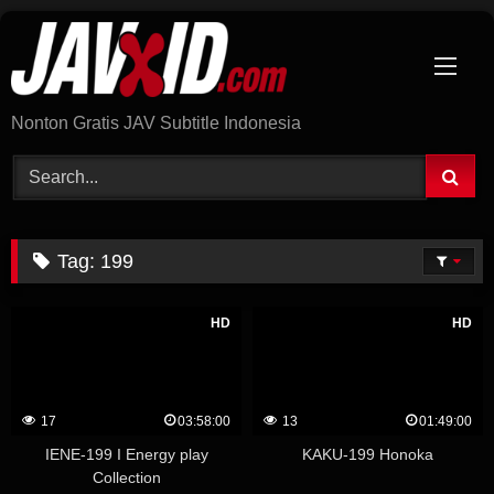
Skip
to
content
Nonton Gratis JAV Subtitle Indonesia
Tag:
199
HD
HD
17
03:58:00
13
01:49:00
IENE-199 I Energy play
KAKU-199 Honoka
Collection