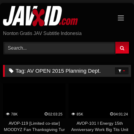
Skip
to
content
Nonton Gratis JAV Subtitle Indonesia
Tag:
AV OPEN 2015 Planning Dept.
78K
02:03:25
85K
04:01:24
AVOP-119 [Limited co-star]
AVOP-101 I Energy 15th
MOODYZ Fan Thanksgiving Tur
Anniversary Work Big Tits Unit