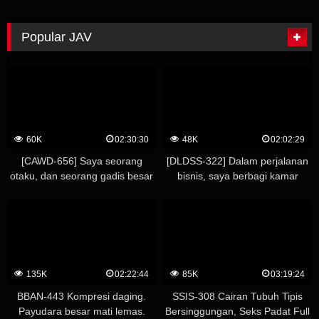
Bus Bakobako 2015-1 Malam 2
100 Creampies Orgi Besar
Hari! Gangbang Impian AV
Berturut-turut – Ruri Saijo
Semua Bintang! – – Kasumi
Popular JAV
Kaho
60K
02:30:30
48K
02:02:29
[CAWD-656] Saya seorang
[DLDSS-322] Dalam perjalanan
otaku, dan seorang gadis besar
bisnis, saya berbagi kamar
yang nongkrong di rumah saya
dengan bos wanita saya, yang
mengizinkan saya menggunakan
berada di luar jangkauan saya…
vaginanya sebagai imbalan
Kami rukun sehingga meminta
untuk menginap, tapi dia mulai
lebih banyak creampie. Yuna
datang ke sini untuk seks
Hayashi
daripada manga. Mayuki Ito
135K
02:22:44
85K
03:19:24
BBAN-443 Kompresi daging.
SSIS-308 Cairan Tubuh Tipis
Payudara besar mati lemas.
Bersinggungan, Seks Padat Full