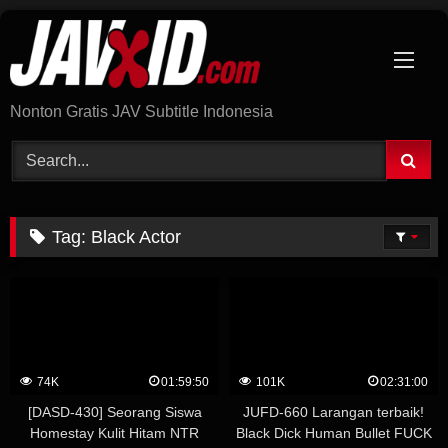
Skip
to
content
Nonton Gratis JAV Subtitle Indonesia
Tag:
Black Actor
74K
01:59:50
101K
02:31:00
[DASD-430] Seorang Siswa
JUFD-660 Larangan terbaik!
Homestay Kulit Hitam NTR
Black Dick Human Bullet FUCK