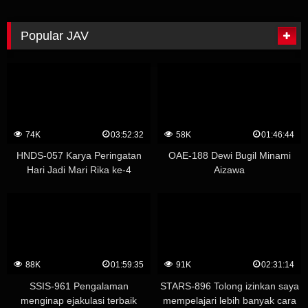
Pandangan Pertamanya Tentang
Aimi Yoshikawa
Kontol Besar Asing Akari Mitani
Popular JAV
74K
03:52:32
58K
01:46:44
HNDS-057 Karya Peringatan
OAE-188 Dewi Bugil Minami
Hari Jadi Mari Rika ke-4
Aizawa
Whispering Temptation
Creampie Academy – Yuu
Kawakami (Shizuku Morino)
88K
01:59:35
91K
02:31:14
SSIS-961 Pengalaman
STARS-896 Tolong izinkan saya
menginap ejakulasi terbaik
mempelajari lebih banyak cara