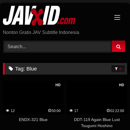
Skip
to
content
Nonton Gratis JAV Subtitle Indonesia
Tag:
Blue
HD
HD
12
50:00
17
02:22:00
ENDX-321 Blue
DDT-119 Again Blue Lust
Tsugumi Hoshino