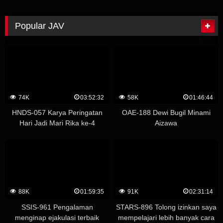
Popular JAV
74K
03:52:32
58K
01:46:44
HNDS-057 Karya Peringatan
OAE-188 Dewi Bugil Minami
Hari Jadi Mari Rika ke-4
Aizawa
Whispering Temptation
Creampie Academy – Yuu
Kawakami (Shizuku Morino)
88K
01:59:35
91K
02:31:14
SSIS-961 Pengalaman
STARS-896 Tolong izinkan saya
menginap ejakulasi terbaik
mempelajari lebih banyak cara