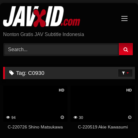
Skip
to
content
Nonton Gratis JAV Subtitle Indonesia
Tag:
C0930
HD
HD
94
30
C-220726 Shino Matsukawa
C-220519 Akie Kawasumi