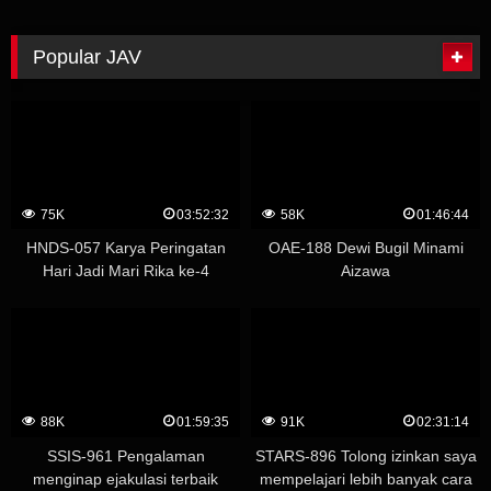
Popular JAV
75K
03:52:32
58K
01:46:44
HNDS-057 Karya Peringatan
OAE-188 Dewi Bugil Minami
Hari Jadi Mari Rika ke-4
Aizawa
Whispering Temptation
Creampie Academy – Yuu
Kawakami (Shizuku Morino)
88K
01:59:35
91K
02:31:14
SSIS-961 Pengalaman
STARS-896 Tolong izinkan saya
menginap ejakulasi terbaik
mempelajari lebih banyak cara