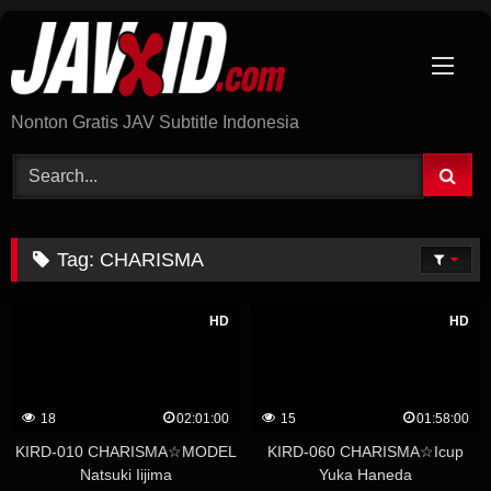
Skip
to
content
Nonton Gratis JAV Subtitle Indonesia
Tag:
CHARISMA
HD
HD
18
02:01:00
15
01:58:00
KIRD-010 CHARISMA☆MODEL
KIRD-060 CHARISMA☆Icup
Natsuki Iijima
Yuka Haneda