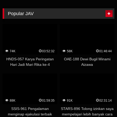
Popular JAV
74K
03:52:32
58K
01:46:44
HNDS-057 Karya Peringatan
OAE-188 Dewi Bugil Minami
Hari Jadi Mari Rika ke-4
Aizawa
Whispering Temptation
Creampie Academy – Yuu
Kawakami (Shizuku Morino)
88K
01:59:35
91K
02:31:14
SSIS-961 Pengalaman
STARS-896 Tolong izinkan saya
menginap ejakulasi terbaik
mempelajari lebih banyak cara