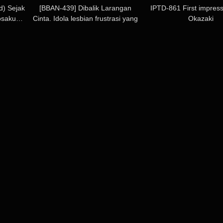
d) Sejak
[BBAN-439] Dibalik Larangan
IPTD-861 First impress
osaku…
Cinta. Idola lesbian frustrasi yang
Okazaki
dengan penuh semangat menjalin
lidah basah mereka. Moe Enui,
Mito Wahkui