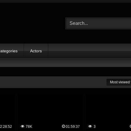
ategories
Actors
Most viewed 
2:28:52
78K
01:59:37
3