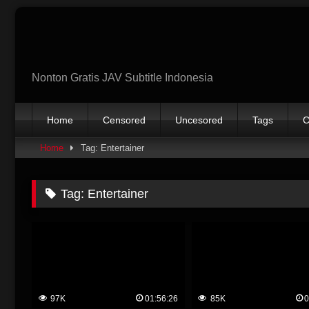
Skip
to
content
Nonton Gratis JAV Subtitle Indonesia
Home
Censored
Uncesored
Tags
C
Home
Tag: Entertainer
Tag:
Entertainer
97K
01:56:26
85K
0