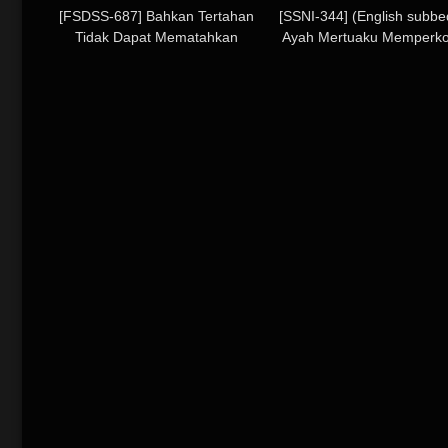
[FSDSS-687] Bahkan Tertahan
[SSNI-344] (English subbe
Tidak Dapat Mematahkan
Ayah Mertuaku Memperk
Kehendak Agen Berkemauan Kuat
Yua Mikami
Ini – Fukada Eimi Berulang Kali
Klimaks dari Creampie tetapi
Hatinya Tetap Tak Terkalahkan