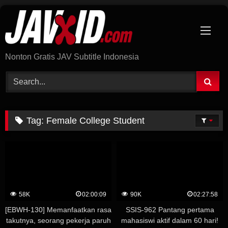
Skip
to
content
Nonton Gratis JAV Subtitle Indonesia
Tag:
Female College Student
58K
02:00:09
90K
02:27:58
[EBWH-130] Memanfaatkan rasa
SSIS-962 Pantang pertama
takutnya, seorang pekerja paruh
mahasiswi aktif dalam 60 hari!