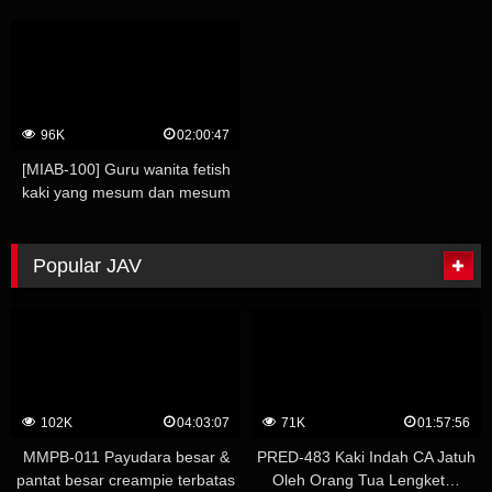
Nonoura Non
96K
02:00:47
[MIAB-100] Guru wanita fetish
kaki yang mesum dan mesum
memikat kita dengan leg press
yang terbuka lebar dan
membuat kita menyerah pada
Popular JAV
kematian creampie. Sano Yuma
102K
04:03:07
71K
01:57:56
MMPB-011 Payudara besar &
PRED-483 Kaki Indah CA Jatuh
pantat besar creampie terbatas
Oleh Orang Tua Lengket…