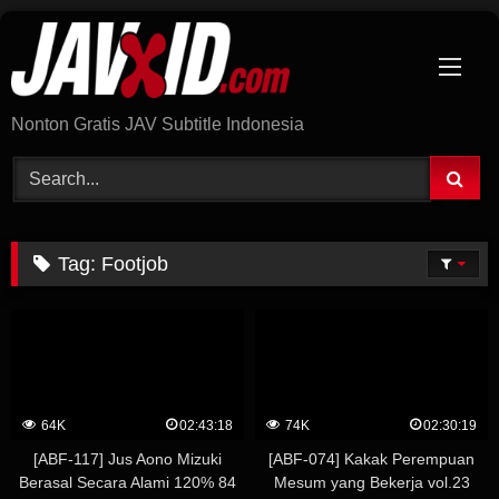
Skip
to
content
Nonton Gratis JAV Subtitle Indonesia
Tag:
Footjob
64K
02:43:18
74K
02:30:19
[ABF-117] Jus Aono Mizuki
[ABF-074] Kakak Perempuan
Berasal Secara Alami 120% 84
Mesum yang Bekerja vol.23