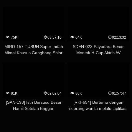
10 orang – Marina Yuzuki
Melatih Penerbangan Ke Urinoir
Daging Miu Shiramine
75K
03:57:10
64K
02:13:32
MIRD-157 TUBUH Super Indah
SDEN-023 Payudara Besar
Mimpi Khusus Gangbang Shiori
Montok H-Cup Aktris AV
Kamisaki Aimi Yoshikawa Ruri
Melayani Anda Dengan Senyum
Saijo Honoka Orihara
Super Mewah Harlem Tricycle
Specialty Colossal Soapland (* 4
Pria Amatir Berpartisipasi) –
Shiori Tsukada
81K
02:02:04
80K
01:57:47
[SAN-198] Istri Bersusu Besar
[RKI-654] Bertemu dengan
Hamil Setelah Enggan
seorang wanita melalui aplikasi
Mengambil Keperawanan
pencocokan dengan
Keponakannya dan Merasa
pencocokan sempurna
Mantap Secara Tak Terduga –
meskipun dia bukan tipe