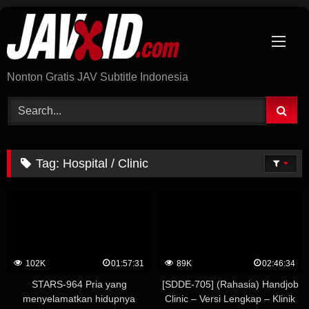
Skip
to
content
Nonton Gratis JAV Subtitle Indonesia
Tag:
Hospital / Clinic
102K
01:57:31
89K
02:46:34
STARS-964 Pria yang
[SDDE-705] (Rahasia) Handjob
menyelamatkan hidupnya
Clinic – Versi Lengkap – Klinik