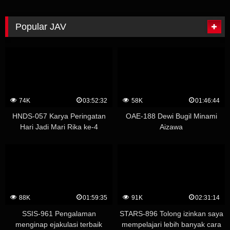
yang merupakan teman baik! Off
Paco 3P [Babak kedua] – R-
chan – Y-chan
Popular JAV
74K
03:52:32
58K
01:46:44
HNDS-057 Karya Peringatan
OAE-188 Dewi Bugil Minami
Hari Jadi Mari Rika ke-4
Aizawa
Whispering Temptation
Creampie Academy – Yuu
Kawakami (Shizuku Morino)
88K
01:59:35
91K
02:31:14
SSIS-961 Pengalaman
STARS-896 Tolong izinkan saya
menginap ejakulasi terbaik
mempelajari lebih banyak cara