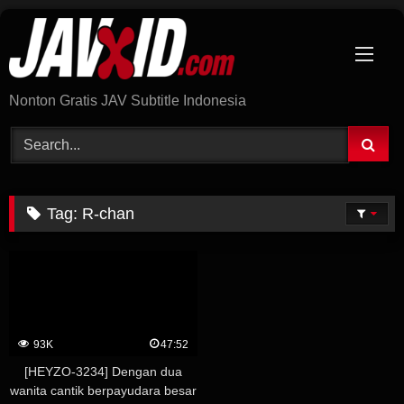
Skip
to
content
Nonton Gratis JAV Subtitle Indonesia
Tag:
R-chan
93K
47:52
[HEYZO-3234] Dengan dua
wanita cantik berpayudara besar