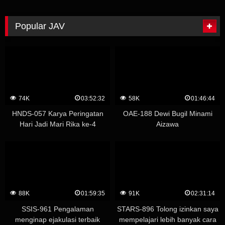
dalam pakaian dalam tembus
pandang
Popular JAV
74K
03:52:32
58K
01:46:44
HNDS-057 Karya Peringatan
OAE-188 Dewi Bugil Minami
Hari Jadi Mari Rika ke-4
Aizawa
Whispering Temptation
Creampie Academy – Yuu
Kawakami (Shizuku Morino)
88K
01:59:35
91K
02:31:14
SSIS-961 Pengalaman
STARS-896 Tolong izinkan saya
menginap ejakulasi terbaik
mempelajari lebih banyak cara