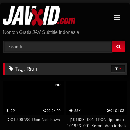
Skip
to
content
Nonton Gratis JAV Subtitle Indonesia
Tag:
Rion
HD
22
02:24:00
88K
01:01:03
DIGI-206 VS. Rion Nishikawa
[101923_001-1PON] Ippondo
101923_001 Keramahan terbaik