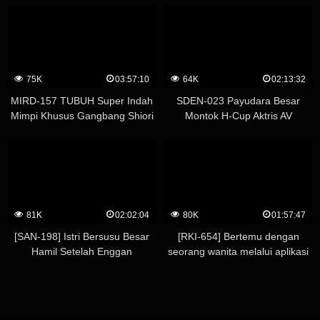
Daging Miu Shiramine
75K
03:57:10
64K
02:13:32
MIRD-157 TUBUH Super Indah
SDEN-023 Payudara Besar
Mimpi Khusus Gangbang Shiori
Montok H-Cup Aktris AV
Kamisaki Aimi Yoshikawa Ruri
Melayani Anda Dengan Senyum
Saijo Honoka Orihara
Super Mewah Harlem Tricycle
Specialty Colossal Soapland (* 4
Pria Amatir Berpartisipasi) –
Shiori Tsukada
81K
02:02:04
80K
01:57:47
[SAN-198] Istri Bersusu Besar
[RKI-654] Bertemu dengan
Hamil Setelah Enggan
seorang wanita melalui aplikasi
Mengambil Keperawanan
pencocokan dengan
Keponakannya dan Merasa
pencocokan sempurna
Mantap Secara Tak Terduga –
meskipun dia bukan tipe
Takada Monami
penampilan atau kepribadianku,