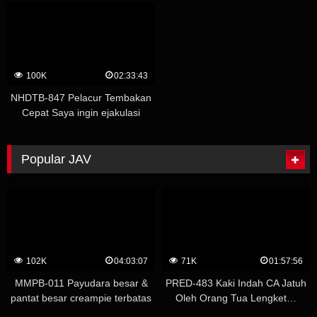
Saya (Seorang Guru Privat)
dengan Secara Provokatif
Memperlihatkan Bokong
Besarnya! – Wakui Mito.
100K
02:33:43
NHDTB-847 Pelacur Tembakan
Cepat Saya ingin ejakulasi
berulang kali sampai saya
kehabisan sperma pada gadis
kecil
Popular JAV
102K
04:03:07
71K
01:57:56
MMPB-011 Payudara besar &
PRED-483 Kaki Indah CA Jatuh
pantat besar creampie terbatas
Oleh Orang Tua Lengket…
10 orang – Marina Yuzuki
Melatih Penerbangan Ke Urinoir