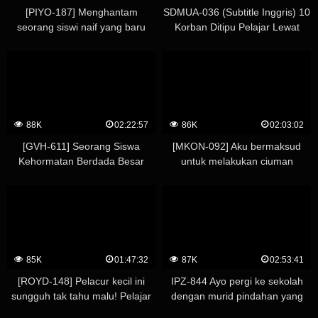
[PIYO-187] Menghantam
SDMUA-036 (Subtitle Inggris) 10
seorang siswi naif yang baru
Korban Ditipu Pelajar Lewat
saja kembali dari aktivitas klub
Kegiatan Sugar Daddy, Balas
hingga vaginanya menjadi tidak
Dendam dengan Pemerkosaan!
berguna! Pijat setan
Ayame Nogi
perkembangan brutal. musim
ke-3
88K
02:22:57
86K
02:03:02
[GVH-611] Seorang Siswa
[MKON-092] Aku bermaksud
Kehormatan Berdada Besar
untuk melakukan ciuman
Menjadi Sangat Cabul Selama
pertamaku di kamar bersih
Liburan Musim Panas Hingga
pacarku, tapi akhirnya di-
Dia Secara Tidak Sengaja
creampi oleh seorang pria yang
Menyiarkan Seks.
tinggal di kamar yang penuh
dengan bau busuk, dan benar-
benar najis. Mito Wakui
85K
01:47:32
87K
02:53:41
[ROYD-148] Pelacur kecil ini
IPZ-844 Ayo pergi ke sekolah
sungguh tak tahu malu! Pelajar
dengan murid pindahan yang
Wanita Judes yang Menggoda
super imut! Minami Aizawa