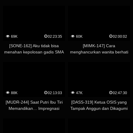
Mendambakannya
69K
02:23:35
60K
02:00:02
[SONE-162] Aku tidak bisa
[MIMK-147] Cara
menahan kepolosan gadis SMA
menghancurkan wanita berhati
yang manis itu dan akhirnya
gelap -Kasus Presiden Kuriko
menggodanya dengan
Hirai- Versi live-action
kemampuanku… membuatnya
Memperkosa wanita paling jahat
menjadi budak teknikku lebih
dan paling rendah secara
dari pacarnya. Kokoro Asano
menyeluruh! Memperkosa!
Memperkosa!! Memperkosa!!!
88K
02:13:03
47K
02:47:30
[MUDR-244] Saat Putri Ibu Tiri
[DASS-319] Ketua OSIS yang
Memandikan… Impregnasi
Tampak Anggun dan Dikagumi
Berkelanjutan dengan Putri Tiri
Sebenarnya adalah Wanita
yang Saya Peluk Kapan Saja –
Vulgar, Bersimbah Keringat dan
Natsuki Hoshino
Mendambakan Perawatan