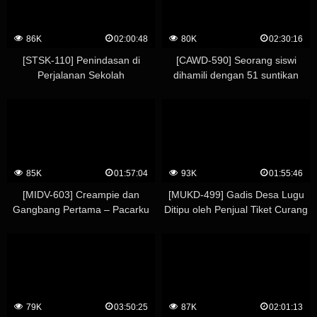
Wajah. Akari Mitani.
86K
02:00:48
80K
02:30:16
[STSK-110] Penindasan di
[CAWD-590] Seorang siswi
Perjalanan Sekolah
dihamili dengan 51 suntikan
creampie oleh seorang pria
paruh baya yang bau…
Kejatuhan Shidara Yuuhi
85K
01:57:04
93K
01:55:46
[MIDV-603] Creampie dan
[MUKD-499] Gadis Desa Lugu
Gangbang Pertama – Pacarku
Ditipu oleh Penjual Tiket Curang
Dipukuli Geng oleh Para
dan Berkali-kali Dihamili dalam
Pengganggu Kelas – Sena
Transaksi Creampie – Rio
Nanami
79K
03:50:25
87K
02:01:13