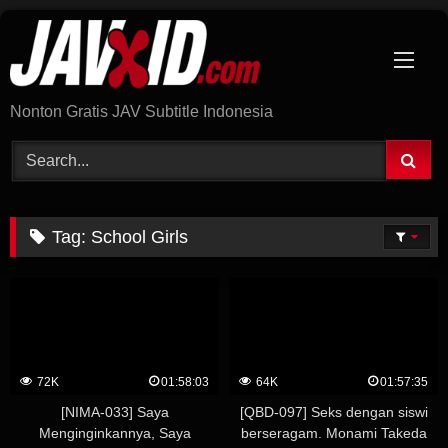
Skip
to
content
Nonton Gratis JAV Subtitle Indonesia
Tag:
School Girls
72K
01:58:03
64K
01:57:35
[NIMA-033] Saya
[QBD-097] Seks dengan siswi
Menginginkannya, Saya
berseragam. Monami Takeda