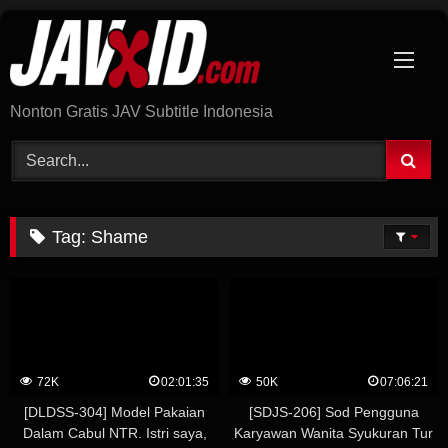
Skip
to
content
Nonton Gratis JAV Subtitle Indonesia
Tag:
Shame
72K
02:01:35
50K
07:06:21
[DLDSS-304] Model Pakaian
[SDJS-206] Sod Pengguna
Dalam Cabul NTR. Istri saya,
Karyawan Wanita Syukuran Tur