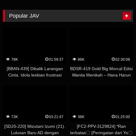
Rion Hiiragi, diminta berpose
Bus Karyawan Baru 2023! 12
oleh fotografer cabul tapi malah
Karyawan Wanita Baru yang
bersemangat
Bergabung dengan Perusahaan
Popular JAV
Periode Ini! Dengan bus!
78K
01:59:37
86K
02:30:08
[BBAN-439] Dibalik Larangan
BDSR-419 Gold Big Morcal Edisi
Cinta. Idola lesbian frustrasi
Wanita Menikah – Hana Harun
yang dengan penuh semangat
menjalin lidah basah mereka.
Moe Enui, Mito Wahkui
73K
03:21:47
36K
01:25:00
[SDJS-220] Mizutani Izumi (21).
[FC2-PPV-3129824] *Ran
Lulusan Baru AD dengan
terbatas〇 [Peringatan dari Yo〇