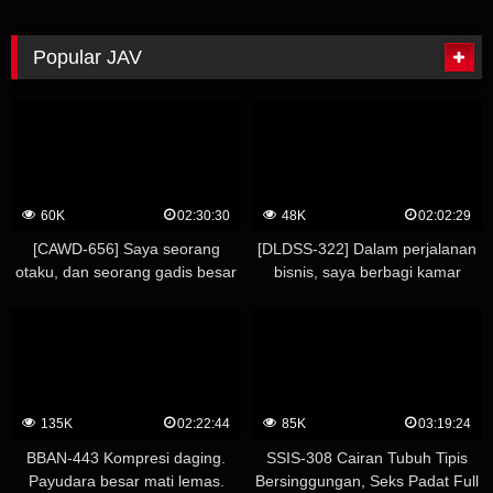
Popular JAV
60K
02:30:30
48K
02:02:29
[CAWD-656] Saya seorang
[DLDSS-322] Dalam perjalanan
otaku, dan seorang gadis besar
bisnis, saya berbagi kamar
yang nongkrong di rumah saya
dengan bos wanita saya, yang
mengizinkan saya menggunakan
berada di luar jangkauan saya…
vaginanya sebagai imbalan
Kami rukun sehingga meminta
untuk menginap, tapi dia mulai
lebih banyak creampie. Yuna
datang ke sini untuk seks
Hayashi
daripada manga. Mayuki Ito
135K
02:22:44
85K
03:19:24
BBAN-443 Kompresi daging.
SSIS-308 Cairan Tubuh Tipis
Payudara besar mati lemas.
Bersinggungan, Seks Padat Full