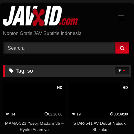
Skip
to
content
Nonton Gratis JAV Subtitle Indonesia
Tag:
so
HD
HD
34
02:28:00
19
03:09:00
MAMA-323 Yosoji Madam 36 –
STAR-541 AV Debut Natsuki
Ryoko Asamiya
Shizuku