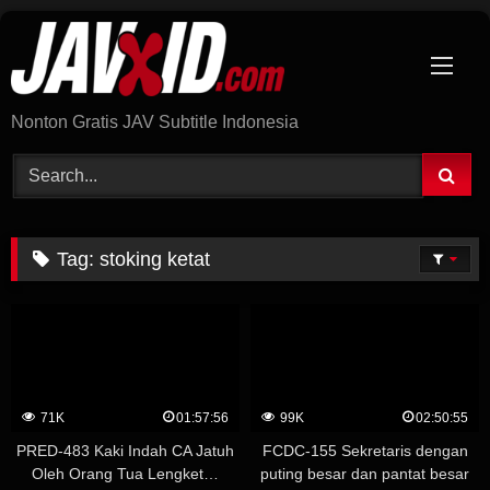
Skip
to
content
Nonton Gratis JAV Subtitle Indonesia
Tag:
stoking ketat
71K
01:57:56
99K
02:50:55
PRED-483 Kaki Indah CA Jatuh
FCDC-155 Sekretaris dengan
Oleh Orang Tua Lengket…
puting besar dan pantat besar