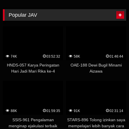
Melatih Penerbangan Ke Urinoir
yang menggoda karyawan
Daging Miu Shiramine
adalah pelacur cabul Marina
Yuzuki
Popular JAV
74K
03:52:32
58K
01:46:44
HNDS-057 Karya Peringatan
OAE-188 Dewi Bugil Minami
Hari Jadi Mari Rika ke-4
Aizawa
Whispering Temptation
Creampie Academy – Yuu
Kawakami (Shizuku Morino)
88K
01:59:35
91K
02:31:14
SSIS-961 Pengalaman
STARS-896 Tolong izinkan saya
menginap ejakulasi terbaik
mempelajari lebih banyak cara