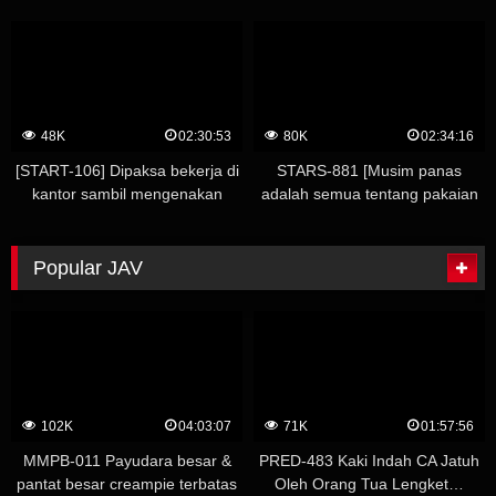
48K
02:30:53
80K
02:34:16
[START-106] Dipaksa bekerja di
STARS-881 [Musim panas
kantor sambil mengenakan
adalah semua tentang pakaian
pakaian renang kecil yang
renang! SODstar semua festival
memalukan, lebih memalukan
bikini] THE Bikini Girls’ Party
daripada telanjang: Seorang
Tubuh Glamor Teman Baik Dua
Popular JAV
wanita kantor pembuat pakaian
Atasan Dikeluarkan Di W
renang tahun pertama. Kokoro
Mewah!Rei Kamiki Momona
Shiina
Koibuchi – Koibuchi Momona
102K
04:03:07
71K
01:57:56
MMPB-011 Payudara besar &
PRED-483 Kaki Indah CA Jatuh
pantat besar creampie terbatas
Oleh Orang Tua Lengket…