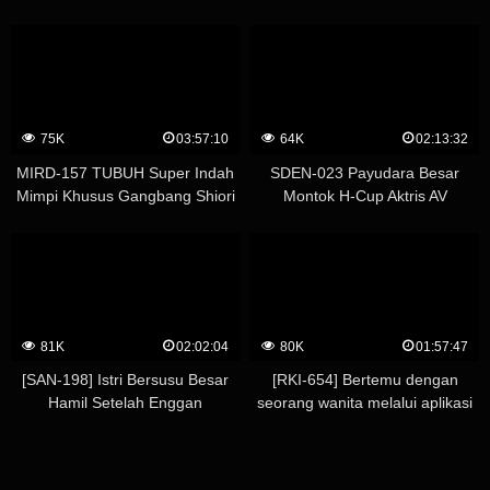
10 orang – Marina Yuzuki
Melatih Penerbangan Ke Urinoir
Daging Miu Shiramine
75K
03:57:10
64K
02:13:32
MIRD-157 TUBUH Super Indah
SDEN-023 Payudara Besar
Mimpi Khusus Gangbang Shiori
Montok H-Cup Aktris AV
Kamisaki Aimi Yoshikawa Ruri
Melayani Anda Dengan Senyum
Saijo Honoka Orihara
Super Mewah Harlem Tricycle
Specialty Colossal Soapland (* 4
Pria Amatir Berpartisipasi) –
Shiori Tsukada
81K
02:02:04
80K
01:57:47
[SAN-198] Istri Bersusu Besar
[RKI-654] Bertemu dengan
Hamil Setelah Enggan
seorang wanita melalui aplikasi
Mengambil Keperawanan
pencocokan dengan
Keponakannya dan Merasa
pencocokan sempurna
Mantap Secara Tak Terduga –
meskipun dia bukan tipe