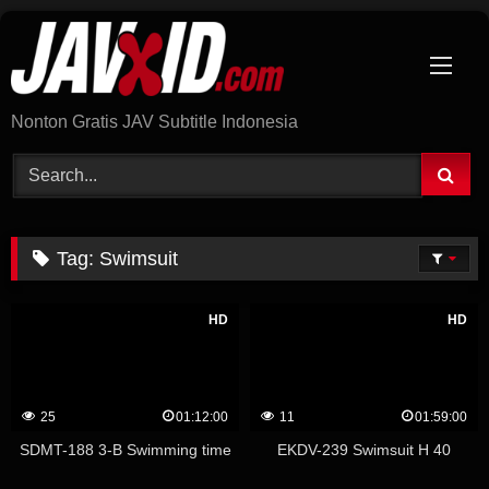
Skip
to
content
Nonton Gratis JAV Subtitle Indonesia
Tag:
Swimsuit
HD
HD
25
01:12:00
11
01:59:00
SDMT-188 3-B Swimming time
EKDV-239 Swimsuit H 40